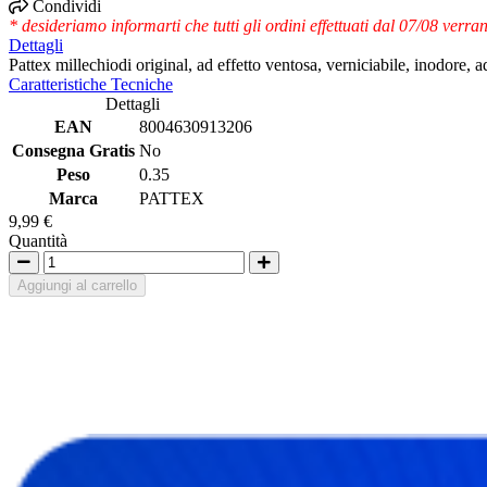
Condividi
* desideriamo informarti che tutti gli ordini effettuati dal 07/08 ver
Dettagli
Pattex millechiodi original, ad effetto ventosa, verniciabile, inodore, ad
Caratteristiche Tecniche
Dettagli
EAN
8004630913206
Consegna Gratis
No
Peso
0.35
Marca
PATTEX
9,99 €
Quantità
Aggiungi al carrello