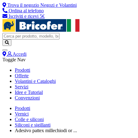
Trova il negozio
Negozi e Volantini
Ordina al telefono
Iscriviti e ricevi 5€
Accedi
Toggle Nav
Prodotti
Offerte
Volantini e Cataloghi
Servizi
Idee e Tutorial
Convenzioni
Prodotti
Vernici
Colle e siliconi
Siliconi e sigillanti
Adesivo pattex millechiodi or ...